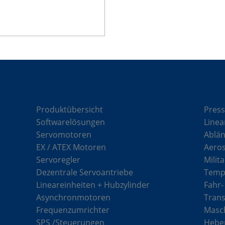
Komponenten
Lö
Produktübersicht
Press
Softwarelösungen
Linea
Servomotoren
Ablän
EX / ATEX Motoren
Aero
Servoregler
Milit
Dezentrale Servoantriebe
Tempe
Lineareinheiten + Hubzylinder
Fahr-
Asynchronmotoren
Tran
Frequenzumrichter
Masch
SPS /Steuerungen
Hebe