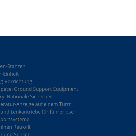
sungen
en-Stanzen
r-Einheit
g-Vorrichtung
space: Ground Support Equipment
ary: Nationale Sicherheit
ratur-Anzeige auf einem Turm
 und Lenkantriebe für führerlose
sportsysteme
inen Retrofit
n und Senken