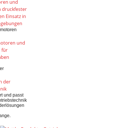
motoren
er
rt und passt
triebstechnik
derlösungen
tange.